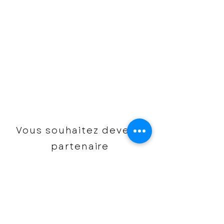
Maison de la
famille de Neuilly
Bâtiment Dupont-Fauville 1
place du Général Gouraud
92000 Neuilly-sur-Seine
Vous souhaitez devenir
partenaire
Nous contacter