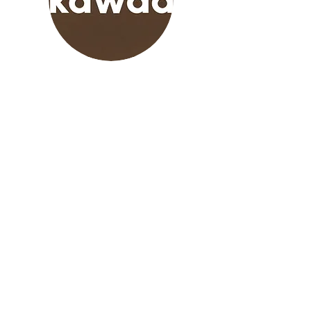
Kawaa
Kawaa Daumesnil :
24 Av. Daumesnil, 75012
Paris
Kawaa Lumière
: 40 Av. des
Terroirs de France, 75012
Paris
Kawaa Lucernaire
: 53 Rue
Notre Dame des Champs,
75006 Paris