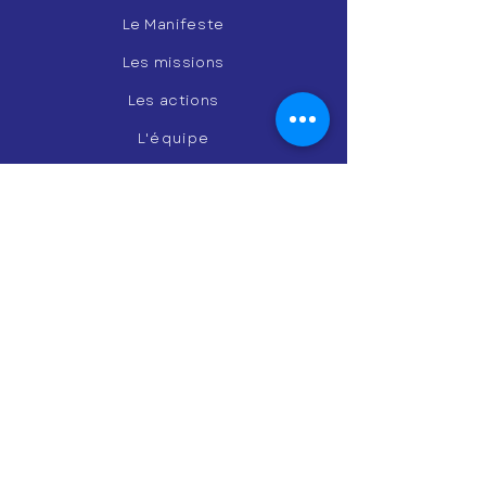
Le Manifeste
Les missions
Les actions
L'équipe
Les associations
Les lieux
Les coachs
L'agenda
Contact
Politique de confidentialité
Politique de cookies
Mentions légales