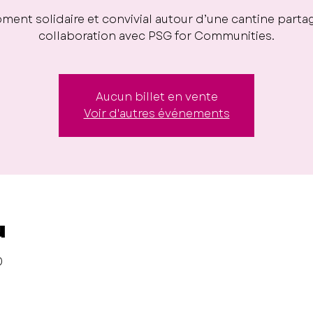
ent solidaire et convivial autour d’une cantine parta
collaboration avec PSG for Communities.
Aucun billet en vente
Voir d'autres événements
u
0