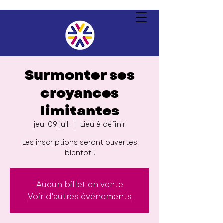
Surmonter ses
croyances
limitantes
jeu. 09 juil.
  |  
Lieu à définir
Les inscriptions seront ouvertes
bientot !
Aucun billet en vente
Voir d'autres événements